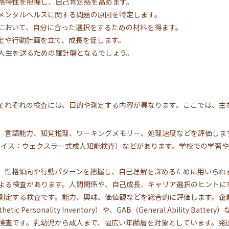
格特性を把握し、自己肯定感を高めます。
メンタルヘルスに関する問題の原因を特定します。
において、自分に合った選択をするための材料を得ます。
定や行動計画を立て、成長を促します。
人生を送るための羅針盤となるでしょう。
それぞれの検査には、目的や測定する内容が異なります。ここでは、主
。言語能力、知覚推理、ワーキングメモリー、処理速度などを評価します
ウェイス：ウェクスラー式成人知能検査）などがあります。学校での学習
。性格傾向や行動パターンを把握し、自己理解を深めるために用いられ
よる検査があります。人間関係や、自己成長、キャリア選択のヒントに
測定する検査です。能力、興味、価値観などを総合的に評価します。企
 Personality Inventory）や、GAB（General Ability Batt
検査です。乳幼児から成人まで、幅広い年齢層を対象としています。発