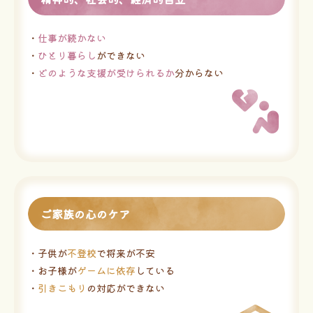
・
仕事が続かない
・
ひとり暮らし
ができない
・
どのような支援が受けられるか
分からない
ご家族の心のケア
・子供が
不登校
で将来が不安
・お子様が
ゲームに依存
している
・
引きこもり
の対応ができない