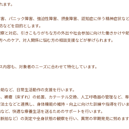
れます。
性障害、パニック障害、強迫性障害、摂食障害、認知症に伴う精神症状な
防などを目的とします。
状観察と対応、引きこもりがちな方の外出や社会参加に向けた働きかけや助
方へのケア、対人関係に悩む方の相談支援などが挙げられます。
ス内容も、対象者のニーズに合わせて特化しています。
介助など、日常生活動作の支援を行います。
管理、褥瘡（床ずれ）の処置、カテーテル交換、人工呼吸器の管理など、
業療法士などと連携し、身体機能の維持・向上に向けた訓練や指導を行い
整備など、快適な療養生活を送るためのサポートを行います。
圧、脈拍など）の測定や全身状態の観察を行い、異常の早期発見に努めま