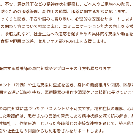
不眠、不安、意欲低下などの精神症状を観察し、ご本人やご家族への助言
ぎを防ぐための服薬管理、副作用の確認、服薬に関する相談に応じます。
をじっくりと聞き、不安や悩みに寄り添い、心理的な安定をサポートしま
会との関わり方について相談に応じ、コミュニケーション能力の向上を支
外出、余暇活動など、社会生活への適応を促すための具体的な支援や助言
整、食事や睡眠の改善、セルフケア能力の向上を支援します。
提供する看護師の専門知識やアプローチの仕方も異なります。
メント（評価）や生活支援に重点を置き、身体の機能維持や回復、医療
関する深い知識を持ち、医療機器の操作や清潔ケアの技術に長けていま
の専門知識に基づいたアセスメントが不可欠です。精神症状の理解、心
した看護師は、患者さんの言動の背景にある精神状態を深く読み解き、
健福祉士、作業療法士といった多職種との密接な連携を通じて、統合的
面や社会生活の側面からも利用者さんをサポートします。