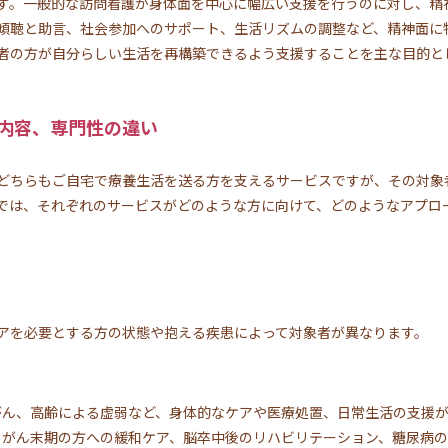
す。一般的な訪問看護が身体面を中心に幅広い支援を行うのに対し、精
傾聴と助言、社会参加へのサポート、生活リズムの調整など、精神面に
者の方が自分らしい生活を再構築できるよう支援することを主な目的と
内容、専門性の違い
どちらもご自宅で療養生活を送る方を支えるサービスですが、その対象
では、それぞれのサービスがどのような方に向けて、どのようなアプロ
アを必要とする方の状態や抱える疾患によって対象者が異なります。
、がん、高齢による虚弱など、身体的なケアや医療処置、日常生活の支援
護、がん末期の方への緩和ケア、脳卒中後のリハビリテーション、糖尿病