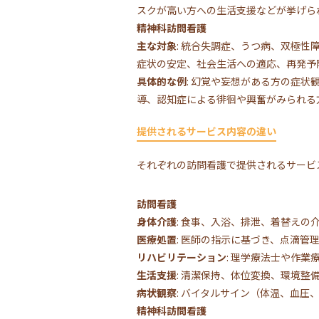
スクが高い方への生活支援などが挙げら
精神科訪問看護
主な対象
: 統合失調症、うつ病、双極
症状の安定、社会生活への適応、再発予
具体的な例
: 幻覚や妄想がある方の症
導、認知症による徘徊や興奮がみられる
提供されるサービス内容の違い
それぞれの訪問看護で提供されるサービ
訪問看護
身体介護
: 食事、入浴、排泄、着替えの
医療処置
: 医師の指示に基づき、点滴
リハビリテーション
: 理学療法士や作
生活支援
: 清潔保持、体位変換、環境
病状観察
: バイタルサイン（体温、血
精神科訪問看護