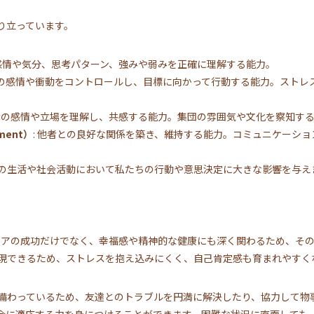
り立っています。
の感情や気分、思考パターン、強みや弱みを正確に理解する能力。
自分の感情や衝動をコントロールし、目標に向かって行動する能力。スト
他者の感情や立場を理解し、共感する能力。集団の雰囲気や文化を察知す
ment）
: 他者との良好な関係を築き、維持する能力。コミュニケーシ
の生活や社会活動において私たちの行動や意思決定に大きな影響を与え
リアの成功だけでなく、幸福感や精神的な健康にも深く関わるため、その
現できるため、ストレスを抱え込みにくく、自己肯定感も育まれやすく
備わっているため、友達とのトラブルを円満に解決したり、協力して物
会に適応する力を身につけることができます。困難な状況に直面しても