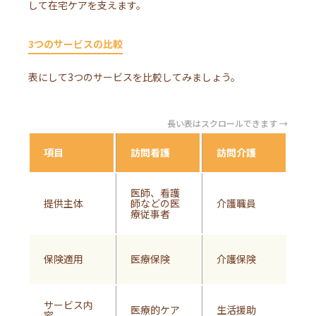
して在宅ケアを支えます。
3つのサービスの比較
表にして3つのサービスを比較してみましょう。
長い表はスクロールできます →
項目
訪問看護
訪問介護
在
医師、看護
医
提供主体
師などの医
介護職員
者
療従事者
員
医
保険適用
医療保険
介護保険
介
サービス内
医
医療的ケア
生活援助
容
と