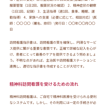
服薬管理（1日2回、服薬状況の確認） 2．精神症状の観察
（1日1回、記録） 3．生活指導（週1回、食事、睡眠、運
動指導） 4．家族への支援（必要に応じて、相談対応）\医
師：〇〇 〇〇（署名、捺印）\発行日：〇〇年〇〇月〇〇
日
訪問看護指示書は、訪問看護の質を確保し、円滑なサービ
ス提供に繋がる重要な書類です。正確で詳細な記入を心が
け、患者にとって最善のケアを提供できるよう努めましょ
う。不明な点があれば、主治医や訪問看護ステーションと
連携し、適切な指示書を作成することが大切です。
精神科訪問看護を受けるための流れ
精神科訪問看護は、ご自宅で精神科医療を受けられる便利
なシステムです。しかし、その利用には一定の手続きが必