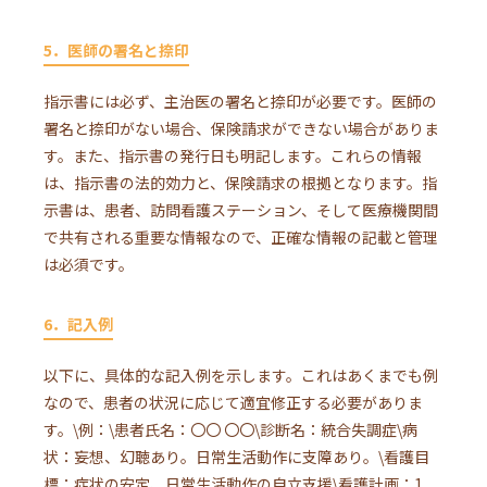
5．医師の署名と捺印
指示書には必ず、主治医の署名と捺印が必要です。医師の
署名と捺印がない場合、保険請求ができない場合がありま
す。また、指示書の発行日も明記します。これらの情報
は、指示書の法的効力と、保険請求の根拠となります。指
示書は、患者、訪問看護ステーション、そして医療機関間
で共有される重要な情報なので、正確な情報の記載と管理
は必須です。
6．記入例
以下に、具体的な記入例を示します。これはあくまでも例
なので、患者の状況に応じて適宜修正する必要がありま
す。\例：\患者氏名：〇〇 〇〇\診断名：統合失調症\病
状：妄想、幻聴あり。日常生活動作に支障あり。\看護目
標：症状の安定、日常生活動作の自立支援\看護計画：1．