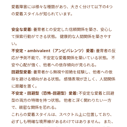
愛着障害には様々な種類があり、大きく分けて以下の4つ
の愛着スタイルが知られています。
安全な愛着:
養育者との安定した信頼関係を築き、安心し
て探索行動ができる状態。 健康的な人間関係を築きやす
い。
不安定・ambivalent（アンビバレンツ）愛着:
養育者の反
応が予測不能で、不安定な愛着関係を築いている状態。 不
安や心配が強く、他者への依存傾向が見られる。
回避型愛着:
養育者から無視や拒絶を経験し、他者への依
存を避ける傾向がある状態。 感情表現が乏しく、人間関係
に距離を置く。
不安定・回避型（恐怖-回避型）愛着:
不安定な愛着と回避
型の両方の特徴を持つ状態。 他者と深く関わりたい一方
で、親密な関係を恐れる。
これらの愛着スタイルは、スペクトル上に位置しており、
必ずしも明確な境界線があるわけではありません。 また、