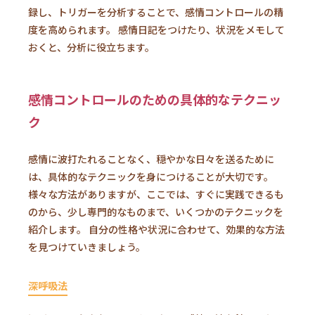
録し、トリガーを分析することで、感情コントロールの精
度を高められます。 感情日記をつけたり、状況をメモして
おくと、分析に役立ちます。
感情コントロールのための具体的なテクニッ
ク
感情に波打たれることなく、穏やかな日々を送るために
は、具体的なテクニックを身につけることが大切です。
様々な方法がありますが、ここでは、すぐに実践できるも
のから、少し専門的なものまで、いくつかのテクニックを
紹介します。 自分の性格や状況に合わせて、効果的な方法
を見つけていきましょう。
深呼吸法