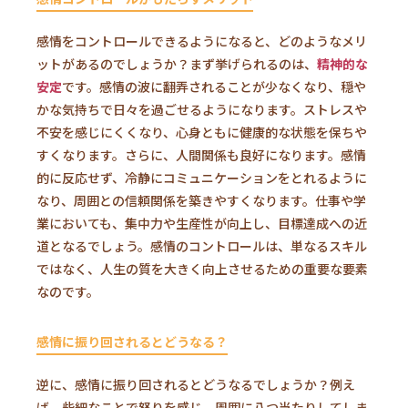
感情をコントロールできるようになると、どのようなメリ
ットがあるのでしょうか？まず挙げられるのは、
精神的な
安定
です。感情の波に翻弄されることが少なくなり、穏や
かな気持ちで日々を過ごせるようになります。ストレスや
不安を感じにくくなり、心身ともに健康的な状態を保ちや
すくなります。さらに、人間関係も良好になります。感情
的に反応せず、冷静にコミュニケーションをとれるように
なり、周囲との信頼関係を築きやすくなります。仕事や学
業においても、集中力や生産性が向上し、目標達成への近
道となるでしょう。感情のコントロールは、単なるスキル
ではなく、人生の質を大きく向上させるための重要な要素
なのです。
感情に振り回されるとどうなる？
逆に、感情に振り回されるとどうなるでしょうか？例え
ば、些細なことで怒りを感じ、周囲に八つ当たりしてしま