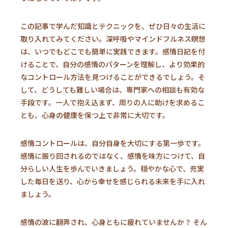
この記事で学んだ知識とテクニックを、ぜひ日々の生活に
取り入れてみてください。深呼吸やマインドフルネス瞑想
は、いつでもどこでも簡単に実践できます。感情日記を付
けることで、自分の感情のパターンを理解し、より効果的
なコントロール方法を見つけることができるでしょう。そ
して、どうしても難しい場合は、専門家への相談も有効な
手段です。一人で抱え込まず、周りの人に助けを求めるこ
とも、心身の健康を保つ上で非常に大切です。
感情コントロールは、自分自身を大切にする第一歩です。
感情に振り回されるのではなく、感情を味方につけて、自
分らしい人生を歩んでいきましょう。穏やかな心で、充実
した毎日を送り、心から幸せを感じられる未来を手に入れ
ましょう。
感情の波に翻弄され、心身ともに疲れていませんか？ そん