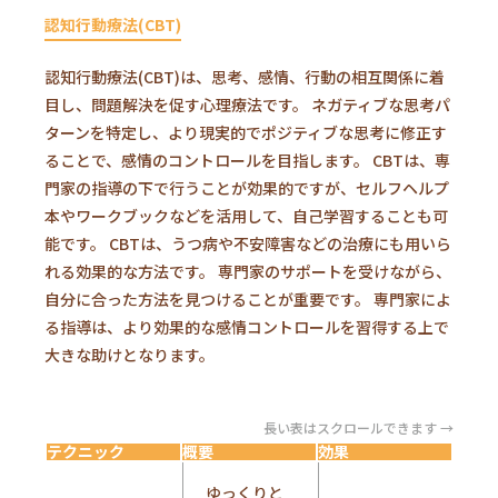
認知行動療法(CBT)
認知行動療法(CBT)は、思考、感情、行動の相互関係に着
目し、問題解決を促す心理療法です。 ネガティブな思考パ
ターンを特定し、より現実的でポジティブな思考に修正す
ることで、感情のコントロールを目指します。 CBTは、専
門家の指導の下で行うことが効果的ですが、セルフヘルプ
本やワークブックなどを活用して、自己学習することも可
能です。 CBTは、うつ病や不安障害などの治療にも用いら
れる効果的な方法です。 専門家のサポートを受けながら、
自分に合った方法を見つけることが重要です。 専門家によ
る指導は、より効果的な感情コントロールを習得する上で
大きな助けとなります。
長い表はスクロールできます →
テクニック
概要
効果
ゆっくりと