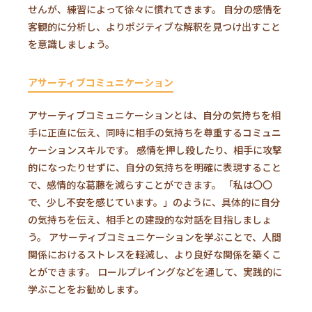
せんが、練習によって徐々に慣れてきます。 自分の感情を
客観的に分析し、よりポジティブな解釈を見つけ出すこと
を意識しましょう。
アサーティブコミュニケーション
アサーティブコミュニケーションとは、自分の気持ちを相
手に正直に伝え、同時に相手の気持ちを尊重するコミュニ
ケーションスキルです。 感情を押し殺したり、相手に攻撃
的になったりせずに、自分の気持ちを明確に表現すること
で、感情的な葛藤を減らすことができます。 「私は〇〇
で、少し不安を感じています。」のように、具体的に自分
の気持ちを伝え、相手との建設的な対話を目指しましょ
う。 アサーティブコミュニケーションを学ぶことで、人間
関係におけるストレスを軽減し、より良好な関係を築くこ
とができます。 ロールプレイングなどを通して、実践的に
学ぶことをお勧めします。