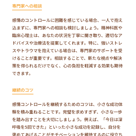
専門家への相談
感情のコントロールに困難を感じている場合、一人で抱え
込まずに、専門家への相談も検討しましょう。精神科医や
臨床心理士は、あなたの状況を丁寧に聞き取り、適切なア
ドバイスや治療法を提案してくれます。特に、強いストレ
スやトラウマを抱えている場合は、専門家のサポートを受
けることが重要です。相談することで、新たな視点や解決
策を得られるだけでなく、心の負担を軽減する効果も期待
できます。
継続のコツ
感情コントロールを継続するためのコツは、小さな成功体
験を積み重ねることです。完璧を求めすぎず、小さな一歩
を踏み出すことを大切にしましょう。例えば、「今日は深
呼吸を5回できた」といった小さな成功を記録し、自分を
褒めてあげることがモチベーションを維持するのに役立ち