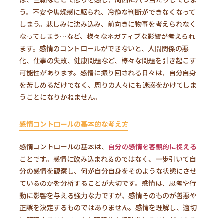
う。不安や焦燥感に駆られ、冷静な判断ができなくなって
しまう。悲しみに沈み込み、前向きに物事を考えられなく
なってしまう…など、様々なネガティブな影響が考えられ
ます。感情のコントロールができないと、人間関係の悪
化、仕事の失敗、健康問題など、様々な問題を引き起こす
可能性があります。感情に振り回される日々は、自分自身
を苦しめるだけでなく、周りの人々にも迷惑をかけてしま
うことになりかねません。
感情コントロールの基本的な考え方
感情コントロールの基本は、
自分の感情を客観的に捉える
ことです。感情に飲み込まれるのではなく、一歩引いて自
分の感情を観察し、何が自分自身をそのような状態にさせ
ているのかを分析することが大切です。感情は、思考や行
動に影響を与える強力な力ですが、感情そのものが善悪や
正誤を決定するものではありません。感情を理解し、適切