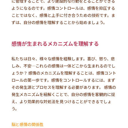
に管理することで、より建設的な行動をとることができる
ようになるのです。感情コントロールは、感情を抑圧する
ことではなく、感情と上手に付き合うための技術です。ま
ずは、自分の感情を理解することから始めましょう。
感情が生まれるメカニズムを理解する
私たちは日々、様々な感情を経験します。喜び、怒り、悲
しみ、不安…これらの感情は一体どこから生まれるのでし
ょうか？ 感情のメカニズムを理解することは、感情コント
ロールの第一歩です。感情をコントロールするには、まず
その発生源とプロセスを理解する必要があります。 感情の
発生メカニズムを紐解くことで、自分の感情を客観的に捉
え、より効果的な対処法を見つけることができるでしょ
う。
脳と感情の関係性