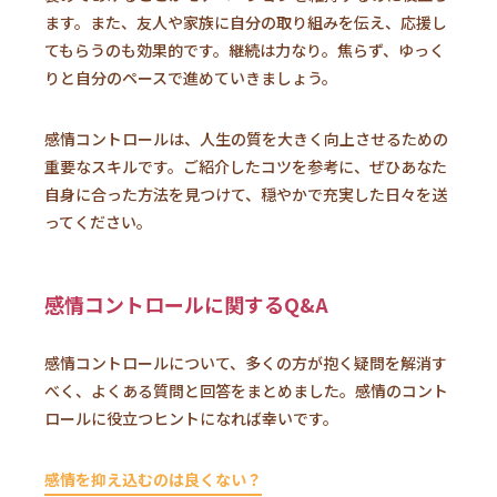
ます。また、友人や家族に自分の取り組みを伝え、応援し
てもらうのも効果的です。継続は力なり。焦らず、ゆっく
りと自分のペースで進めていきましょう。
感情コントロールは、人生の質を大きく向上させるための
重要なスキルです。ご紹介したコツを参考に、ぜひあなた
自身に合った方法を見つけて、穏やかで充実した日々を送
ってください。
感情コントロールに関するQ&A
感情コントロールについて、多くの方が抱く疑問を解消す
べく、よくある質問と回答をまとめました。感情のコント
ロールに役立つヒントになれば幸いです。
感情を抑え込むのは良くない？