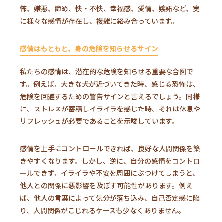
怖、嫌悪、諦め、快・不快、幸福感、愛情、嫉妬など、実
に様々な感情が存在し、複雑に絡み合っています。
感情はもともと、身の危険を知らせるサイン
私たちの感情は、潜在的な危険を知らせる重要な合図で
す。例えば、大きな犬が近づいてきた時、感じる恐怖は、
危険を回避するための警告サインと言えるでしょう。同様
に、ストレスが蓄積しイライラを感じた時、それは休息や
リフレッシュが必要であることを示唆しています。
感情を上手にコントロールできれば、良好な人間関係を築
きやすくなります。しかし、逆に、自分の感情をコントロ
ールできず、イライラや不安を周囲にぶつけてしまうと、
他人との関係に悪影響を及ぼす可能性があります。例え
ば、他人の言葉によって気分が落ち込み、自己否定感に陥
り、人間関係がこじれるケースも少なくありません。