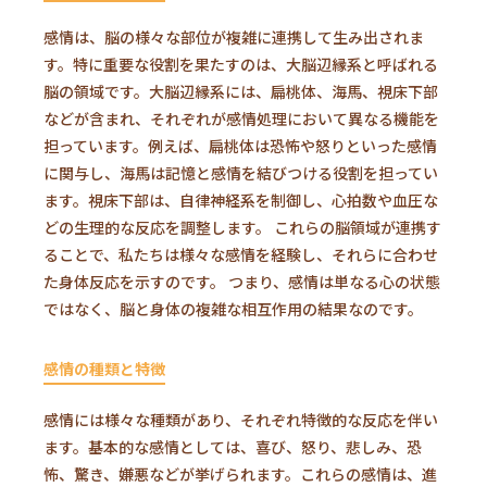
感情は、脳の様々な部位が複雑に連携して生み出されま
す。特に重要な役割を果たすのは、大脳辺縁系と呼ばれる
脳の領域です。大脳辺縁系には、扁桃体、海馬、視床下部
などが含まれ、それぞれが感情処理において異なる機能を
担っています。例えば、扁桃体は恐怖や怒りといった感情
に関与し、海馬は記憶と感情を結びつける役割を担ってい
ます。視床下部は、自律神経系を制御し、心拍数や血圧な
どの生理的な反応を調整します。 これらの脳領域が連携す
ることで、私たちは様々な感情を経験し、それらに合わせ
た身体反応を示すのです。 つまり、感情は単なる心の状態
ではなく、脳と身体の複雑な相互作用の結果なのです。
感情の種類と特徴
感情には様々な種類があり、それぞれ特徴的な反応を伴い
ます。基本的な感情としては、喜び、怒り、悲しみ、恐
怖、驚き、嫌悪などが挙げられます。これらの感情は、進