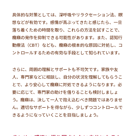
具体的な対策としては、深呼吸やリラクセーション法、瞑
想などが有効です。感情が高ぶってきたと感じたら、一旦
落ち着くための時間を取り、これらの方法を試すことで、
癇癪の発作を抑制できる可能性があります。また、認知行
動療法（CBT）なども、癇癪の根本的な原因に対処し、コ
ントロールするための有効な手段として知られています。
さらに、周囲の理解とサポートも不可欠です。家族や友
人、専門家などに相談し、自分の状況を理解してもらうこ
とで、より安心して癇癪に対処できるようになります。必
要に応じて、専門家の助けを借りることも検討しましょ
う。癇癪は、決して一人で抱え込むべき問題ではありませ
ん。適切なサポートを得ながら、少しずつコントロールで
きるようになっていくことを目指しましょう。