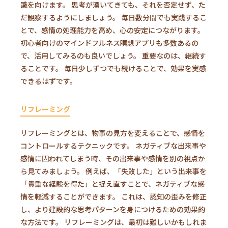
識を向けます。 思考が湧いてきても、それを否定せず、た
だ観察するようにしましょう。 毎日数分間でも実践するこ
とで、感情の処理能力を高め、心の安定につながります。
初心者向けのマインドフルネス瞑想アプリも多数あるの
で、活用してみるのも良いでしょう。 重要なのは、継続す
ることです。 毎日少しずつでも続けることで、効果を実感
できるはずです。
リフレーミング
リフレーミングとは、物事の見方を変えることで、感情を
コントロールするテクニックです。 ネガティブな出来事や
感情に囚われてしまう時、その出来事や感情を別の視点か
ら見てみましょう。 例えば、「失敗した」という出来事を
「貴重な経験を得た」と捉え直すことで、ネガティブな感
情を軽減することができます。 これは、認知の歪みを修正
し、より建設的な思考パターンを身につけるための効果的
な方法です。 リフレーミングは、最初は難しいかもしれま