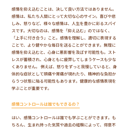
感情を抑え込むことは、決して良い方法ではありません。
感情は、私たち人間にとって大切な心のサイン。喜びや悲
しみ、怒りなど、様々な感情は、人生を豊かに彩るスパイ
スです。大切なのは、感情を「抑え込む」のではなく、
「上手に付き合う」こと。感情を理解し、適切に表現する
ことで、より健やかな毎日を送ることができます。無理に
感情を抑え込むと、心身に悪影響を及ぼす可能性も。スト
レスが蓄積され、心身ともに疲弊してしまうケースも少な
くありません。 例えば、怒りをずっと我慢していると、身
体的な症状として頭痛や胃痛が現れたり、精神的な負担か
らうつ状態に陥る可能性もあります。健康的な感情表現を
学ぶことが重要です。
感情コントロールは誰でもできるの？
はい、感情コントロールは誰でも学ぶことができます。も
ちろん、生まれ持った気質や過去の経験によって、得意不