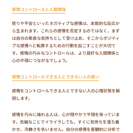
感情コントロールと人間関係
怒りや不安といったネガティブな感情は、本能的な反応か
ら生まれます。これらの感情を否定するのではなく、まず
は自分の素直な気持ちとして受け止め、そこからポジティ
ブな感情へと転換するための行動を起こすことが大切で
す。感情の巧みなコントロールは、より良好な人間関係と
心の平穏につながるでしょう。
感情コントロールできる人とできない人の違い
感情をコントロールできる人とできない人の心理状態を解
説します。
感情を巧みに操れる人は、心が穏やかで平穏を保っていま
す。些細なことでイライラしても、すぐに気持ちを落ち着
かせ、冷静さを失いません。自分の感情を客観的に分析で