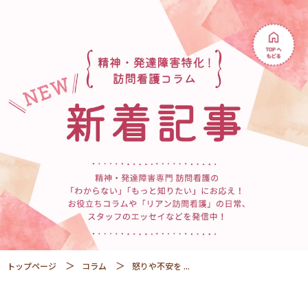
トップページ
コラム
怒りや不安を ...