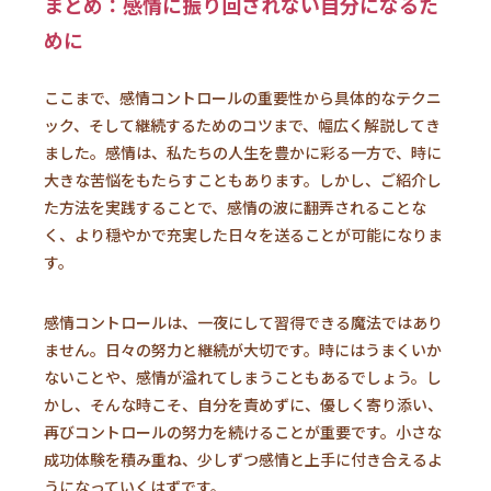
まとめ：感情に振り回されない自分になるた
めに
ここまで、感情コントロールの重要性から具体的なテクニ
ック、そして継続するためのコツまで、幅広く解説してき
ました。感情は、私たちの人生を豊かに彩る一方で、時に
大きな苦悩をもたらすこともあります。しかし、ご紹介し
た方法を実践することで、感情の波に翻弄されることな
く、より穏やかで充実した日々を送ることが可能になりま
す。
感情コントロールは、一夜にして習得できる魔法ではあり
ません。日々の努力と継続が大切です。時にはうまくいか
ないことや、感情が溢れてしまうこともあるでしょう。し
かし、そんな時こそ、自分を責めずに、優しく寄り添い、
再びコントロールの努力を続けることが重要です。小さな
成功体験を積み重ね、少しずつ感情と上手に付き合えるよ
うになっていくはずです。