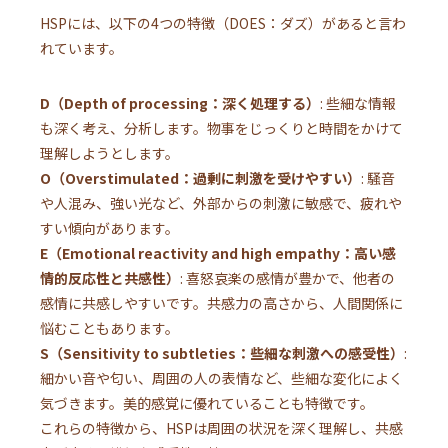
HSPには、以下の4つの特徴（DOES：ダズ）があると言わ
れています。
D（Depth of processing：深く処理する）
: 些細な情報
も深く考え、分析します。物事をじっくりと時間をかけて
理解しようとします。
O（Overstimulated：過剰に刺激を受けやすい）
: 騒音
や人混み、強い光など、外部からの刺激に敏感で、疲れや
すい傾向があります。
E（Emotional reactivity and high empathy：高い感
情的反応性と共感性）
: 喜怒哀楽の感情が豊かで、他者の
感情に共感しやすいです。共感力の高さから、人間関係に
悩むこともあります。
S（Sensitivity to subtleties：些細な刺激への感受性）
:
細かい音や匂い、周囲の人の表情など、些細な変化によく
気づきます。美的感覚に優れていることも特徴です。
これらの特徴から、HSPは周囲の状況を深く理解し、共感