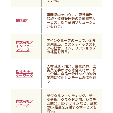
ている。
福岡県内を中心に、銀行業務、
保証・債権管理等の金融補完サ
福岡銀行
ービス、総合金融ソリューショ
ンを行う。
アイングループの一つで、
保険
株式会社ア
調剤薬局、コスメティックスト
インファー
アの経営、インテリアショップ
マシーズ
の経営を行う。
人材派遣・紹介、業務請負、広
告業を手がける総合人材サービ
株式会社ス
ス企業。食品仕分けなどの物流
ターワーク
業務に特化したチーム派遣も行
う。
デジタルマーケティング、デー
タ分析、クラウド活用、システ
株式会社メ
ム開発、UXデザインなど、企業
ンバーズ
のDX推進を支援するサービスを
提供。