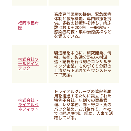
高度専門医療の提供、
緊急医療
体制と救急機能、専門診療を提
福岡市民病
供。多数の診療科を持ち、病床
院
数はおよそ200床。一般病棟・
感染症病棟・集中治療病棟など
を備えている。
製造業を中心に、研究開発、情
報、技術、製造分野の人材派
株式会社ワ
遣・請負を行う総合コンサルテ
ールドイン
ィング企業。ものづくり分野の
テック
上流から下流までをワンストッ
プで支援。
トライアルグループの障害者雇
用を推進するために設立された
株式会社ト
特例子会社。店舗での商品管
ライアルベ
理、レジ業務、肉・野菜・魚の
ネフィット
パック詰め、お弁当作り、本社
では経理/財務、総務、人事で活
躍している。