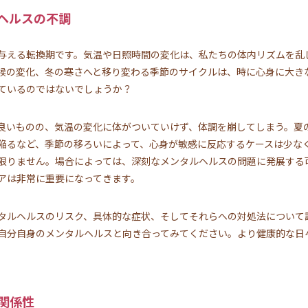
ヘルスの不調
与える転換期です。気温や日照時間の変化は、私たちの体内リズムを乱
候の変化、冬の寒さへと移り変わる季節のサイクルは、時に心身に大き
ているのではないでしょうか？
良いものの、気温の変化に体がついていけず、体調を崩してしまう。夏
陥るなど、季節の移ろいによって、心身が敏感に反応するケースは少な
限りません。場合によっては、深刻なメンタルヘルスの問題に発展する
アは非常に重要になってきます。
タルヘルスのリスク、具体的な症状、そしてそれらへの対処法について
自分自身のメンタルヘルスと向き合ってみてください。より健康的な日
関係性